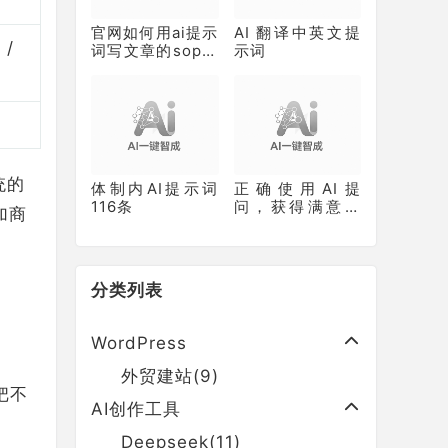
官网如何用ai提示
AI 翻译中英文提
 /
词写文章的sop标
示词
准？
统的
体制内AI提示词
正确使用AI提
116条
问，获得满意答
加商
案
分类列表
WordPress
外贸建站(9)
把不
AI创作工具
Deepseek(11)