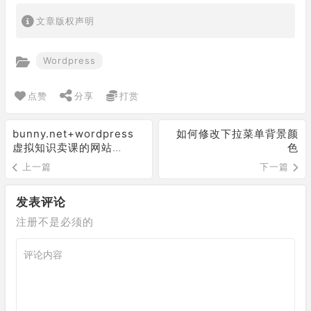
文章版权声明
Wordpress
点赞
分享
打赏
bunny.net+wordpress
如何修改下拉菜单背景颜
虚拟知识卖课的网站
色
WooCommerce (收钱) +
上一篇
下一篇
Tutor LMS (展示/权限) +
Bunny.net (视频)
发表评论
注册不是必须的